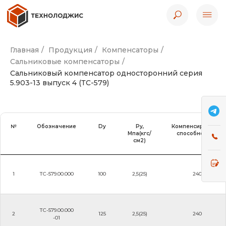
Главная
/
Продукция
/
Компенсаторы
/
Сальниковые компенсаторы
/
Сальниковый компенсатор односторонний серия
5.903-13 выпуск 4 (ТС-579)
№
Обозначение
Dу
Ру,
Компенсирующая
Мпа(кгс/
способность, ∆
см2)
1
ТС-579.00.000
100
2,5(25)
240
ТС-579.00.000
2
125
2,5(25)
240
-01