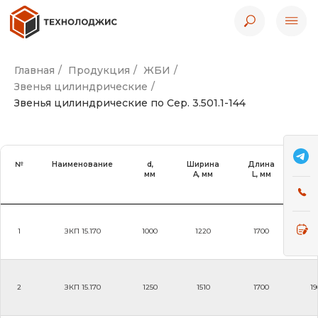
Главная
/
Продукция
/
ЖБИ
/
Звенья цилиндрические
/
Звенья цилиндрические по Сер. 3.501.1-144
№
Наименование
d,
Ширина
Длина
Выс
мм
A, мм
L, мм
B,
1
ЗКП 15.170
1000
1220
1700
16
2
ЗКП 15.170
1250
1510
1700
19