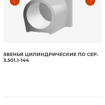
СКАЧАТЬ МАТЕРИАЛЫ
Комплектация «под ключ» объектов гражданского
и промышленного строительства
ППУ изоляция
О компании
Детали трубопроводов
Продукция
ЖБИ
Услуги
Компенсаторы
Сертификаты
Металлоконструкции
Контакты
Оборудование
КОНТАКТЫ
8 (343) 224-00-50
620026, Свердловская обл., г. Екатеринбург, ул.
Куйбышева, стр. 38, офис 135