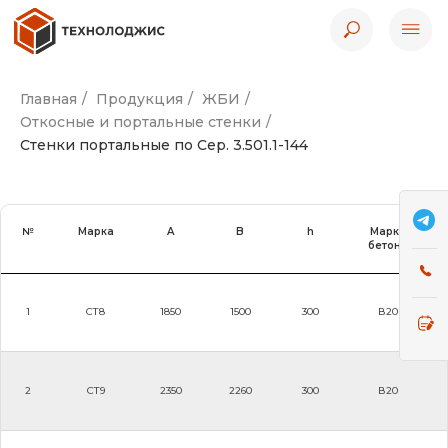
Главная
/
Продукция
/
ЖБИ
/
Откосные и портальные стенки
/
Стенки портальные по Сер. 3.501.1-144
№
Марка
A
B
h
Марка
бетона
1
СТ8
1850
1500
300
В20
2
СТ9
2350
2260
300
В20