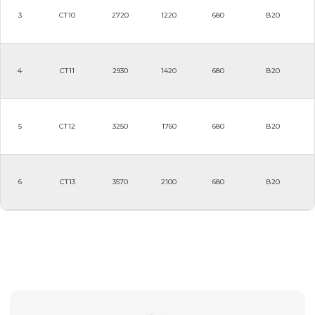
3
СТ10
2720
1220
680
В20
4
СТ11
2930
1420
680
В20
5
СТ12
3250
1760
680
В20
6
СТ13
3570
2100
680
В20