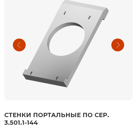
СТЕНКИ ПОРТАЛЬНЫЕ ПО СЕР.
3.501.1-144
СКАЧАТЬ МАТЕРИАЛЫ
Комплектация «под ключ» объектов гражданского
и промышленного строительства
ППУ изоляция
О компании
Детали трубопроводов
Продукция
ЖБИ
Услуги
Компенсаторы
Сертификаты
Металлоконструкции
Контакты
Оборудование
КОНТАКТЫ