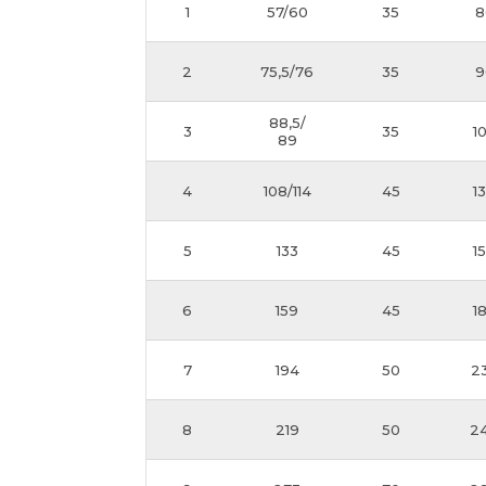
1
57/60
35
8
2
75,5/76
35
9
88,5/
3
35
1
89
4
108/114
45
1
5
133
45
1
6
159
45
1
7
194
50
2
8
219
50
2