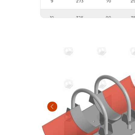
9
273
70
2
10
325
90
3
11
377
90
4
12
426
110
4
13
480
110
5
14
530
120
5
15
630
145
6