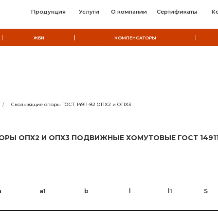
Продукция
Услуги
О компании
Сертификаты
Контакты
ЖБИ
КОМПЕНСАТОРЫ
МЕТАЛЛОКО
/
Скользящие опоры ГОСТ 14911-82 ОПХ2 и ОПХ3
ОРЫ ОПХ2 И ОПХ3 ПОДВИЖНЫЕ ХОМУТОВЫЕ ГОСТ 14911
a
a1
b
l
l1
S