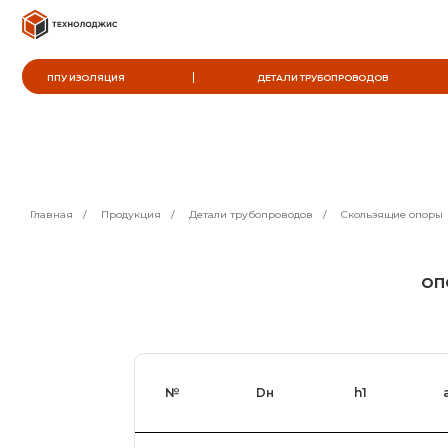
ППУ ИЗОЛЯЦИЯ
ДЕТАЛИ ТРУБОПРОВОДОВ
Главная
/
Продукция
/
Детали трубопроводов
/
Скользящие опоры
ОП
№
Dн
h1