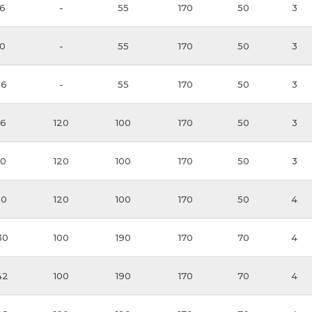
6
-
55
170
50
3
0
-
55
170
50
3
06
-
55
170
50
3
36
120
100
170
50
3
50
120
100
170
50
3
80
120
100
170
50
4
30
100
190
170
70
4
42
100
190
170
70
4